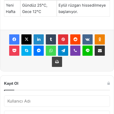
Yeni
Gündüz 25°C,
Eylül rüzgarı hissedilmeye
Hafta
Gece 12°C
başlanıyor.
Facebook
X
LinkedIn
Tumblr
Pinterest
Reddit
VKontakte
Odnok
Pocket
Skype
Messenger
WhatsApp
Telegram
Viber
Line
E-Posta ile payla
Yazdır
Kayıt Ol