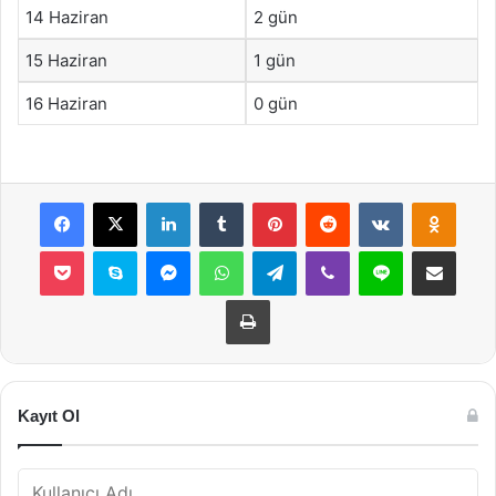
14 Haziran
2 gün
15 Haziran
1 gün
16 Haziran
0 gün
Facebook
X
LinkedIn
Tumblr
Pinterest
Reddit
VKontakte
Odnok
Pocket
Skype
Messenger
WhatsApp
Telegram
Viber
Line
E-Posta ile payla
Yazdır
Kayıt Ol