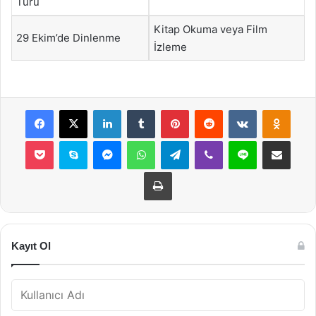
Turu
Kitap Okuma veya Film
29 Ekim’de Dinlenme
İzleme
Facebook
X
LinkedIn
Tumblr
Pinterest
Reddit
VKontakte
Odnok
Pocket
Skype
Messenger
WhatsApp
Telegram
Viber
Line
E-Posta ile payla
Yazdır
Kayıt Ol