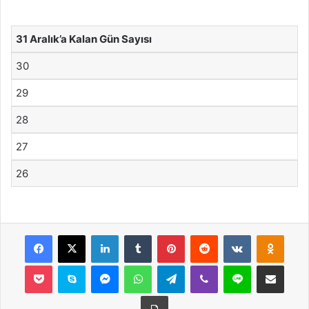
31 Aralık’a Kalan Gün Sayısı
30
29
28
27
26
Facebook
X
LinkedIn
Tumblr
Pinterest
Reddit
VKontakte
Odnok
Pocket
Skype
Messenger
WhatsApp
Telegram
Viber
Line
E-Posta ile payla
Yazdır