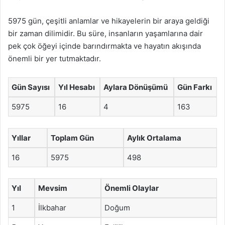
5975 gün, çeşitli anlamlar ve hikayelerin bir araya geldiği
bir zaman dilimidir. Bu süre, insanların yaşamlarına dair
pek çok öğeyi içinde barındırmakta ve hayatın akışında
önemli bir yer tutmaktadır.
Gün Sayısı
Yıl Hesabı
Aylara Dönüşümü
Gün Farkı
5975
16
4
163
Yıllar
Toplam Gün
Aylık Ortalama
16
5975
498
Yıl
Mevsim
Önemli Olaylar
1
İlkbahar
Doğum