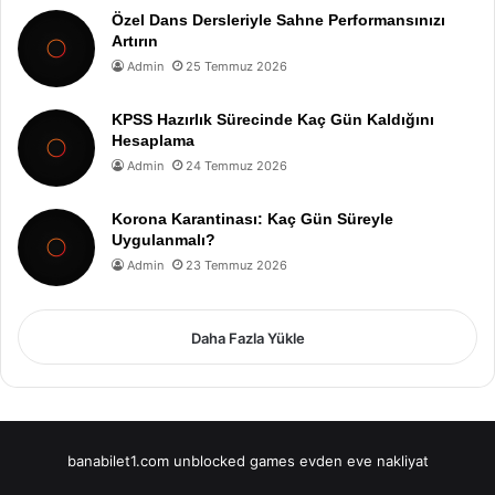
Özel Dans Dersleriyle Sahne Performansınızı
Artırın
Admin
25 Temmuz 2026
KPSS Hazırlık Sürecinde Kaç Gün Kaldığını
Hesaplama
Admin
24 Temmuz 2026
Korona Karantinası: Kaç Gün Süreyle
Uygulanmalı?
Admin
23 Temmuz 2026
Daha Fazla Yükle
banabilet1.com
unblocked games
evden eve nakliyat