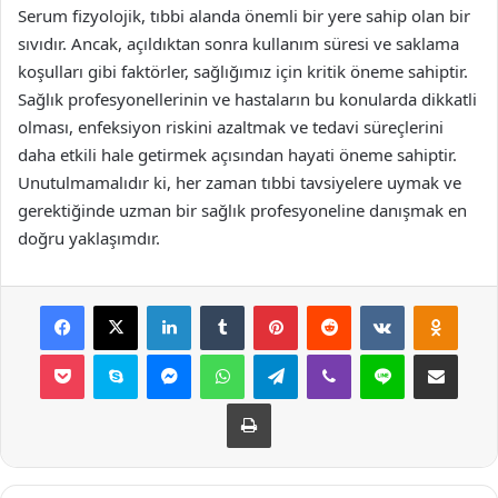
Serum fizyolojik, tıbbi alanda önemli bir yere sahip olan bir
sıvıdır. Ancak, açıldıktan sonra kullanım süresi ve saklama
koşulları gibi faktörler, sağlığımız için kritik öneme sahiptir.
Sağlık profesyonellerinin ve hastaların bu konularda dikkatli
olması, enfeksiyon riskini azaltmak ve tedavi süreçlerini
daha etkili hale getirmek açısından hayati öneme sahiptir.
Unutulmamalıdır ki, her zaman tıbbi tavsiyelere uymak ve
gerektiğinde uzman bir sağlık profesyoneline danışmak en
doğru yaklaşımdır.
Facebook
X
LinkedIn
Tumblr
Pinterest
Reddit
VKontakte
Odnok
Pocket
Skype
Messenger
WhatsApp
Telegram
Viber
Line
E-Posta ile payla
Yazdır