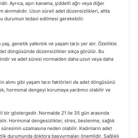
r. Ayrıca, aşırı kanama, şiddetli ağrı veya diğer
ım alınmalıdır. Uzun süreli adet düzensizlikleri, altta
 bu durumun tedavi edilmesi gerekebilir.
yaş, genetik yatkınlık ve yaşam tarzı yer alır. Özellikle
et döngüsünde düzensizlikler sıkça görülür. Bu
gindir ve adet süresi normalden daha uzun veya daha
fein alımı gibi yaşam tarzı faktörleri de adet döngüsünü
emek, hormonal dengeyi korumaya yardımcı olabilir ve
li bir göstergedir. Normalde 21 ile 35 gün arasında
ir. Hormonal dengesizlikler, stres, beslenme, sağlık
et süresinin uzamasına neden olabilir. Kadınların adet
zlik durumunda doktora başvurmaları önemlidir. Sağlıklı