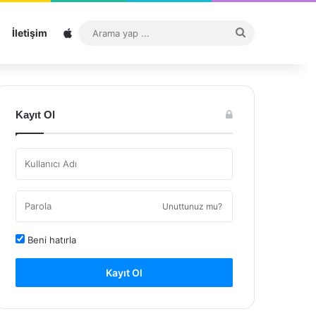
Sitemap
Arama
İletişim
yap
...
Kayıt Ol
Unuttunuz mu?
Beni hatırla
Kayıt Ol