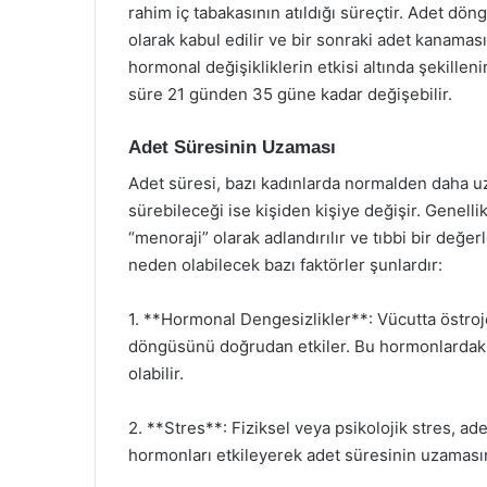
rahim iç tabakasının atıldığı süreçtir. Adet dö
olarak kabul edilir ve bir sonraki adet kanama
hormonal değişikliklerin etkisi altında şekillen
süre 21 günden 35 güne kadar değişebilir.
Adet Süresinin Uzaması
Adet süresi, bazı kadınlarda normalden daha uz
sürebileceği ise kişiden kişiye değişir. Genell
“menoraji” olarak adlandırılır ve tıbbi bir değe
neden olabilecek bazı faktörler şunlardır:
1. **Hormonal Dengesizlikler**: Vücutta östro
döngüsünü doğrudan etkiler. Bu hormonlardaki
olabilir.
2. **Stres**: Fiziksel veya psikolojik stres, ad
hormonları etkileyerek adet süresinin uzamasına