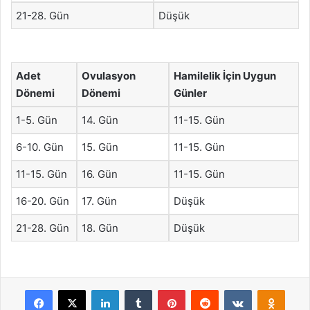
21-28. Gün
Düşük
Adet
Ovulasyon
Hamilelik İçin Uygun
Dönemi
Dönemi
Günler
1-5. Gün
14. Gün
11-15. Gün
6-10. Gün
15. Gün
11-15. Gün
11-15. Gün
16. Gün
11-15. Gün
16-20. Gün
17. Gün
Düşük
21-28. Gün
18. Gün
Düşük
Facebook
X
LinkedIn
Tumblr
Pinterest
Reddit
VKontakte
Odnok