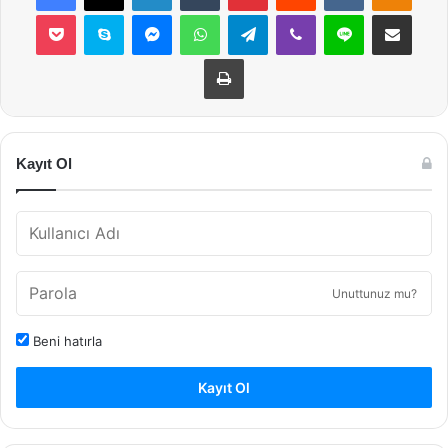
Pocket
Skype
Messenger
WhatsApp
Telegram
Viber
Line
E-Posta ile payla
Yazdır
Kayıt Ol
Unuttunuz mu?
Beni hatırla
Kayıt Ol