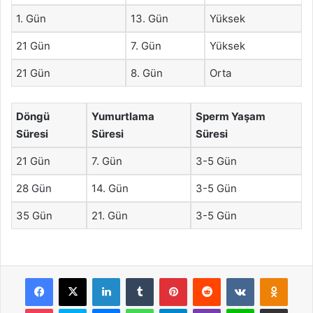
1. Gün
13. Gün
Yüksek
21 Gün
7. Gün
Yüksek
21 Gün
8. Gün
Orta
Döngü
Yumurtlama
Sperm Yaşam
Süresi
Süresi
Süresi
21 Gün
7. Gün
3-5 Gün
28 Gün
14. Gün
3-5 Gün
35 Gün
21. Gün
3-5 Gün
Facebook
X
LinkedIn
Tumblr
Pinterest
Reddit
VKontakte
Odnok
Pocket
Skype
Messenger
WhatsApp
Telegram
Viber
Line
E-Posta ile payla