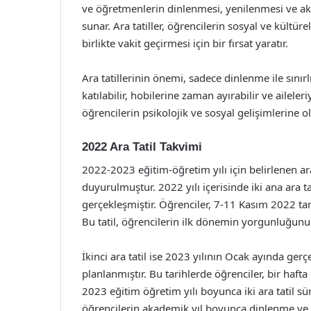
ve öğretmenlerin dinlenmesi, yenilenmesi ve aka
sunar. Ara tatiller, öğrencilerin sosyal ve kültüre
birlikte vakit geçirmesi için bir fırsat yaratır.
Ara tatillerinin önemi, sadece dinlenme ile sınırlı
katılabilir, hobilerine zaman ayırabilir ve aileleriy
öğrencilerin psikolojik ve sosyal gelişimlerine o
2022 Ara Tatil Takvimi
2022-2023 eğitim-öğretim yılı için belirlenen ara 
duyurulmuştur. 2022 yılı içerisinde iki ana ara ta
gerçekleşmiştir. Öğrenciler, 7-11 Kasım 2022 tarih
Bu tatil, öğrencilerin ilk dönemin yorgunluğun
İkinci ara tatil ise 2023 yılının Ocak ayında gerç
planlanmıştır. Bu tarihlerde öğrenciler, bir haft
2023 eğitim öğretim yılı boyunca iki ara tatil sü
öğrencilerin akademik yıl boyunca dinlenme ve y