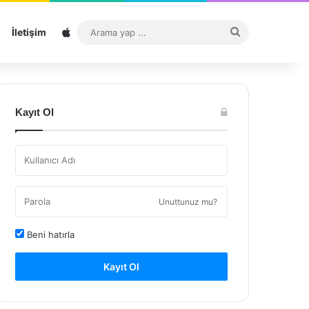
Sitemap
Arama
İletişim
yap
...
Kayıt Ol
Unuttunuz mu?
Beni hatırla
Kayıt Ol