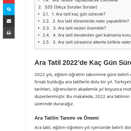
Skype
SSS (Sıkça Sorulan Sorular)
1. Ara tatil kaç gün sürecek?
E-Posta ile paylaş
2. Ara tatil döneminde neler yapabilirim?
Yazdır
3. Ara tatil neden önemlidir?
4. Ara tatil derslerden geri kalmama konu
5. Ara tatil süresince ailemle birlikte nele
Ara Tatil 2022’de Kaç Gün Sü
2022 yılı, eğitim-öğretim takvimine göre belir
fırsatı bulduğu ara tatillerle dolu bir yıl. Türkiy
tarihleri, öğrencilerin akademik yıl boyunca m
düzenlenmiştir. Bu makalede, 2022 ara tatilinin 
üzerinde duracağız.
Ara Tatilin Tanımı ve Önemi
Ara tatil, eğitim-öğretim yılı içerisinde belirli dö