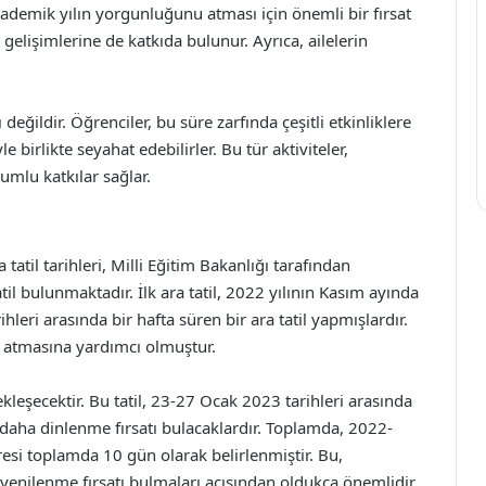
demik yılın yorgunluğunu atması için önemli bir fırsat
l gelişimlerine de katkıda bulunur. Ayrıca, ailelerin
 değildir. Öğrenciler, bu süre zarfında çeşitli etkinliklere
le birlikte seyahat edebilirler. Bu tür aktiviteler,
lumlu katkılar sağlar.
tatil tarihleri, Milli Eğitim Bakanlığı tarafından
til bulunmaktadır. İlk ara tatil, 2022 yılının Kasım ayında
leri arasında bir hafta süren bir ara tatil yapmışlardır.
u atmasına yardımcı olmuştur.
ekleşecektir. Bu tatil, 23-27 Ocak 2023 tarihleri arasında
a daha dinlenme fırsatı bulacaklardır. Toplamda, 2022-
resi toplamda 10 gün olarak belirlenmiştir. Bu,
enilenme fırsatı bulmaları açısından oldukça önemlidir.