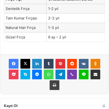
Sentetik Fırça
1-2 yıl
Tam Kumar Fırçası
2-3 yıl
Natural Hair Fırça
1-3 yıl
Güzel Fırça
6 ay – 2 yıl
Facebook
X
LinkedIn
Tumblr
Pinterest
Reddit
VKontakte
Odnok
Pocket
Skype
Messenger
WhatsApp
Telegram
Viber
Line
E-Posta ile payla
Yazdır
Kayıt Ol