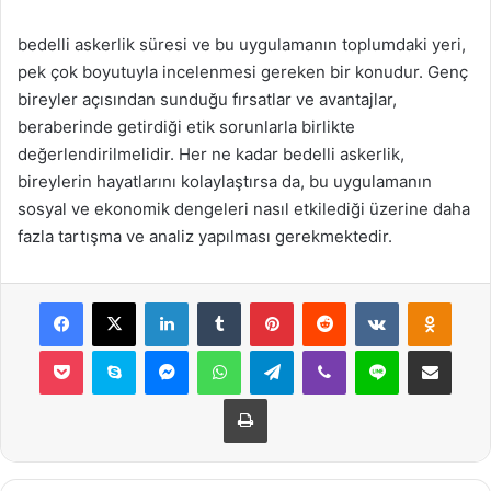
bedelli askerlik süresi ve bu uygulamanın toplumdaki yeri,
pek çok boyutuyla incelenmesi gereken bir konudur. Genç
bireyler açısından sunduğu fırsatlar ve avantajlar,
beraberinde getirdiği etik sorunlarla birlikte
değerlendirilmelidir. Her ne kadar bedelli askerlik,
bireylerin hayatlarını kolaylaştırsa da, bu uygulamanın
sosyal ve ekonomik dengeleri nasıl etkilediği üzerine daha
fazla tartışma ve analiz yapılması gerekmektedir.
Facebook
X
LinkedIn
Tumblr
Pinterest
Reddit
VKontakte
Odnok
Pocket
Skype
Messenger
WhatsApp
Telegram
Viber
Line
E-Posta ile payla
Yazdır