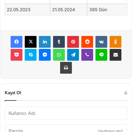
22.05.2023
21.05.2024
365 Gün
Facebook
X
LinkedIn
Tumblr
Pinterest
Reddit
VKontakte
Odnok
Pocket
Skype
Messenger
WhatsApp
Telegram
Viber
Line
E-Posta ile payla
Yazdır
Kayıt Ol
Unuttunuz mu?