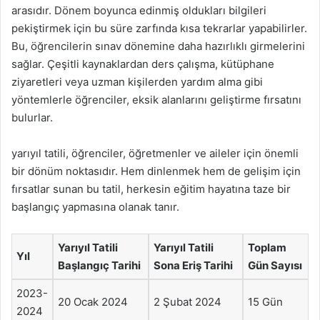
arasıdır. Dönem boyunca edinmiş oldukları bilgileri
pekiştirmek için bu süre zarfında kısa tekrarlar yapabilirler.
Bu, öğrencilerin sınav dönemine daha hazırlıklı girmelerini
sağlar. Çeşitli kaynaklardan ders çalışma, kütüphane
ziyaretleri veya uzman kişilerden yardım alma gibi
yöntemlerle öğrenciler, eksik alanlarını geliştirme fırsatını
bulurlar.
yarıyıl tatili, öğrenciler, öğretmenler ve aileler için önemli
bir dönüm noktasıdır. Hem dinlenmek hem de gelişim için
fırsatlar sunan bu tatil, herkesin eğitim hayatına taze bir
başlangıç yapmasına olanak tanır.
Yarıyıl Tatili
Yarıyıl Tatili
Toplam
Yıl
Başlangıç Tarihi
Sona Eriş Tarihi
Gün Sayısı
2023-
20 Ocak 2024
2 Şubat 2024
15 Gün
2024