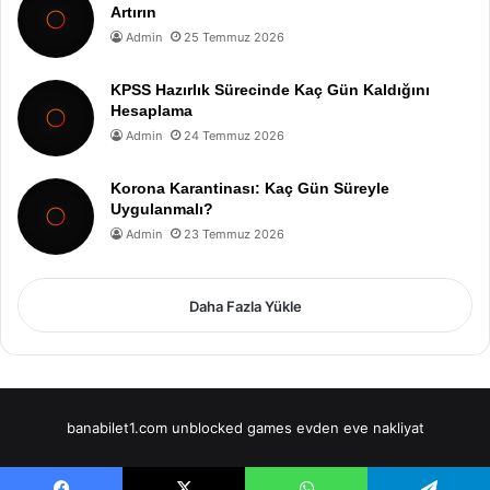
Artırın
Admin
25 Temmuz 2026
KPSS Hazırlık Sürecinde Kaç Gün Kaldığını
Hesaplama
Admin
24 Temmuz 2026
Korona Karantinası: Kaç Gün Süreyle
Uygulanmalı?
Admin
23 Temmuz 2026
Daha Fazla Yükle
banabilet1.com
unblocked games
evden eve nakliyat