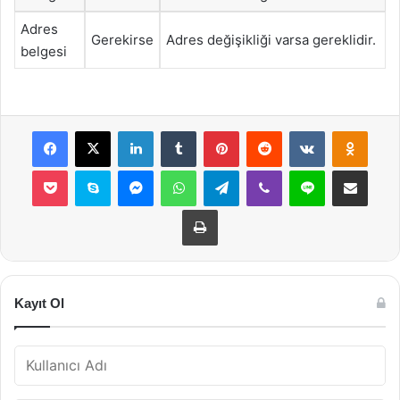
Adres
Gerekirse
Adres değişikliği varsa gereklidir.
belgesi
Facebook
X
LinkedIn
Tumblr
Pinterest
Reddit
VKontakte
Odnok
Pocket
Skype
Messenger
WhatsApp
Telegram
Viber
Line
E-Posta ile payla
Yazdır
Kayıt Ol