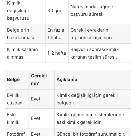
Kimlik
Nüfus müdürlüğüne
değişikliği
30 gün
başvuru süresi.
başvurusu
Belgelerin
En fazla
Gerekli evrakların
hazırlanması
1 hafta
toplanması için süre.
Kimlik kartının
Başvuru sonrası kimlik
1-2 hafta
alınması
kartının teslim süresi.
Gerekli
Belge
Açıklama
mi?
Evlilik
Kimlik değişikliği için gerekli
Evet
cüzdanı
belgedir.
Eski
Kimlik güncelleme işlemlerinde
Evet
kimlik
eski kimlik gereklidir.
Fotoğraf
Evet
Güncel bir fotoğraf sunulmalıdır.