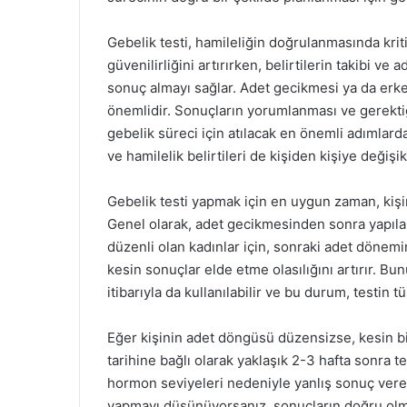
Gebelik testi, hamileliğin doğrulanmasında krit
güvenilirliğini artırırken, belirtilerin takibi
sonuç almayı sağlar. Adet gecikmesi ya da erke
önemlidir. Sonuçların yorumlanması ve gerektiğ
gebelik süreci için atılacak en önemli adımlarda
ve hamilelik belirtileri de kişiden kişiye değişik
Gebelik testi yapmak için en uygun zaman, kişi
Genel olarak, adet gecikmesinden sonra yapılan
düzenli olan kadınlar için, sonraki adet dönem
kesin sonuçlar elde etme olasılığını artırır. Bu
itibarıyla da kullanılabilir ve bu durum, testin t
Eğer kişinin adet döngüsü düzensizse, kesin bir
tarihine bağlı olarak yaklaşık 2-3 hafta sonra t
hormon seviyeleri nedeniyle yanlış sonuç vereb
yapmayı düşünüyorsanız, sonuçların doğru olm