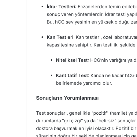
İdrar Testleri
: Eczanelerden temin edilebil
sonuç veren yöntemlerdir. İdrar testi yapılı
Bu, hCG seviyesinin en yüksek olduğu za
Kan Testleri
: Kan testleri, özel laboratu
kapasitesine sahiptir. Kan testi iki şekilde o
Niteliksel Test
: HCG’nin varlığını ya 
Kantitatif Test
: Kanda ne kadar hCG 
belirlemede yardımcı olur.
Sonuçların Yorumlanması
Test sonuçları, genellikle "pozitif" (hamile) ya 
durumlarda "gri çizgi" ya da "belirsiz" sonuçlar
doktora başvurmak en iyisi olacaktır. Pozitif b
sürecinin doğru bir şekilde planlanması için ge