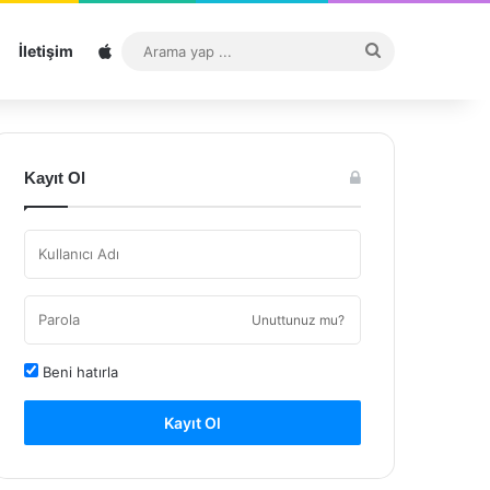
Sitemap
Arama
İletişim
yap
...
Kayıt Ol
Unuttunuz mu?
Beni hatırla
Kayıt Ol