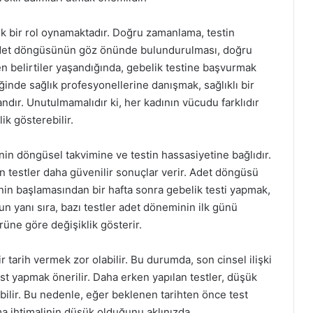
ik bir rol oynamaktadır. Doğru zamanlama, testin
 ve adet döngüsünün göz önünde bulundurulması, doğru
n belirtiler yaşandığında, gebelik testine başvurmak
inde sağlık profesyonellerine danışmak, sağlıklı bir
ndır. Unutulmamalıdır ki, her kadının vücudu farklıdır
lik gösterebilir.
nin döngüsel takvimine ve testin hassasiyetine bağlıdır.
 testler daha güvenilir sonuçlar verir. Adet döngüsü
inin başlamasından bir hafta sonra gebelik testi yapmak,
nun yanı sıra, bazı testler adet döneminin ilk günü
ürüne göre değişiklik gösterir.
 tarih vermek zor olabilir. Bu durumda, son cinsel ilişki
est yapmak önerilir. Daha erken yapılan testler, düşük
ilir. Bu nedenle, eğer beklenen tarihten önce test
a ihtimalinin düşük olduğunu aklınızda