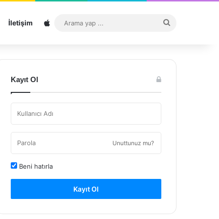
Sitemap
Arama
İletişim
yap
...
Kayıt Ol
Unuttunuz mu?
Beni hatırla
Kayıt Ol