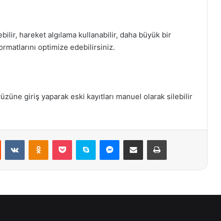
ilir, hareket algılama kullanabilir, daha büyük bir
ormatlarını optimize edebilirsiniz.
üzüne giriş yaparak eski kayıtları manuel olarak silebilir
st
Reddit
VKontakte
Odnoklassniki
Pocket
Skype
Messenger
E-Posta ile paylaş
Yazdır