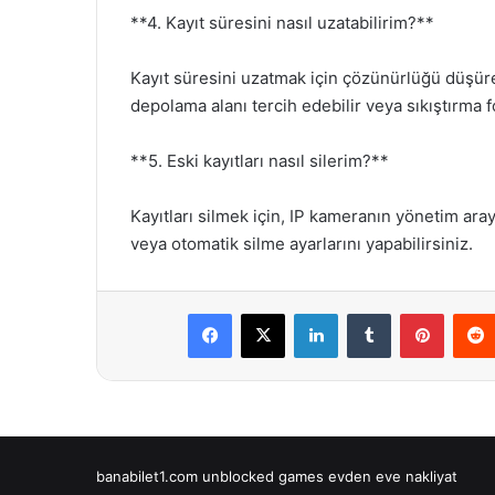
**4. Kayıt süresini nasıl uzatabilirim?**
Kayıt süresini uzatmak için çözünürlüğü düşüreb
depolama alanı tercih edebilir veya sıkıştırma f
**5. Eski kayıtları nasıl silerim?**
Kayıtları silmek için, IP kameranın yönetim aray
veya otomatik silme ayarlarını yapabilirsiniz.
Facebook
X
LinkedIn
Tumblr
Pintere
banabilet1.com
unblocked games
evden eve nakliyat