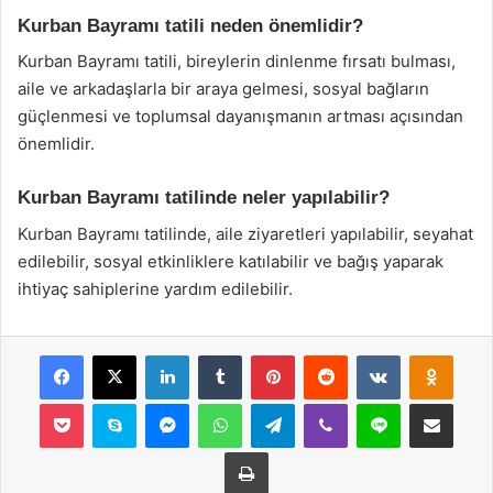
Kurban Bayramı tatili neden önemlidir?
Kurban Bayramı tatili, bireylerin dinlenme fırsatı bulması,
aile ve arkadaşlarla bir araya gelmesi, sosyal bağların
güçlenmesi ve toplumsal dayanışmanın artması açısından
önemlidir.
Kurban Bayramı tatilinde neler yapılabilir?
Kurban Bayramı tatilinde, aile ziyaretleri yapılabilir, seyahat
edilebilir, sosyal etkinliklere katılabilir ve bağış yaparak
ihtiyaç sahiplerine yardım edilebilir.
Facebook
X
LinkedIn
Tumblr
Pinterest
Reddit
VKontakte
Odnok
Pocket
Skype
Messenger
WhatsApp
Telegram
Viber
Line
E-Posta ile payla
Yazdır