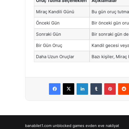
Oruç Tutma Seçenekleri
Açıklamalar
Miraç Kandili Günü
Bu gün oruç tutma n
Önceki Gün
Bir önceki gün oruç
Sonraki Gün
Bir sonraki gün d
Bir Gün Oruç
Kandil gecesi veya
Daha Uzun Oruçlar
Bazı kişiler, Miraç
Facebook
X
LinkedIn
Tumblr
Pintere
banabilet1.com
unblocked games
evden eve nakliyat