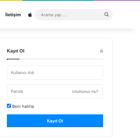
Sitemap
Arama
İletişim
yap
...
Kayıt Ol
Unuttunuz mu?
Beni hatırla
Kayıt Ol