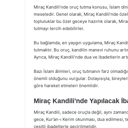
Miraç Kandili’nde oruç tutma konusu, İslam din
meseledir. Genel olarak, Miraç Kandili’nde öze
topluluklar bu özel geceye hazırlık olarak, Mir
tutmayı tercih edebilirler.
Bu bağlamda, en yaygın uygulama, Miraç Kandil
tutmaktır. Bu oruç, kandilin manevi ruhunu artı
Ayrıca, Miraç Kandili’nde dua ve ibadetlerin ar
Bazı İslam âlimleri, oruç tutmanın farz olmadığı
önemli olduğunu vurgular. Dolayısıyla, bireyler
göre hareket etmeleri önemlidir.
Miraç Kandili’nde Yapılacak İb
Miraç Kandili, sadece oruçla değil, aynı zamand
gece, Kur’an-ı Kerim okunması, dua edilmesi, te
çeşitli ibadetlerle geçirilmelidir.