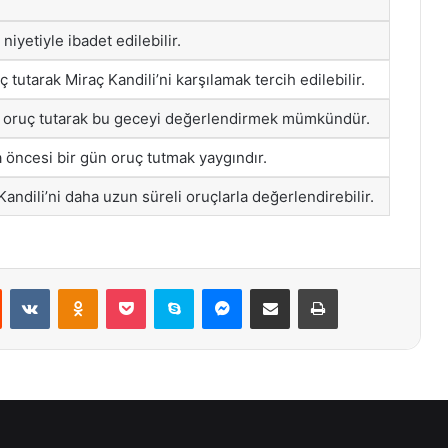
iyetiyle ibadet edilebilir.
 tutarak Miraç Kandili’ni karşılamak tercih edilebilir.
e oruç tutarak bu geceyi değerlendirmek mümkündür.
 öncesi bir gün oruç tutmak yaygındır.
 Kandili’ni daha uzun süreli oruçlarla değerlendirebilir.
st
Reddit
VKontakte
Odnoklassniki
Pocket
Skype
Messenger
E-Posta ile paylaş
Yazdır