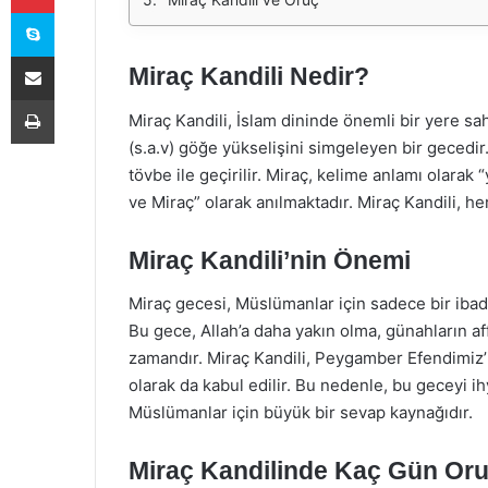
Skype
E-Posta ile paylaş
Miraç Kandili Nedir?
Yazdır
Miraç Kandili, İslam dininde önemli bir yere
(s.a.v) göğe yükselişini simgeleyen bir gecedi
tövbe ile geçirilir. Miraç, kelime anlamı olarak
ve Miraç” olarak anılmaktadır. Miraç Kandili, he
Miraç Kandili’nin Önemi
Miraç gecesi, Müslümanlar için sadece bir ibade
Bu gece, Allah’a daha yakın olma, günahların af
zamandır. Miraç Kandili, Peygamber Efendimiz’i
olarak da kabul edilir. Bu nedenle, bu geceyi i
Müslümanlar için büyük bir sevap kaynağıdır.
Miraç Kandilinde Kaç Gün Oru