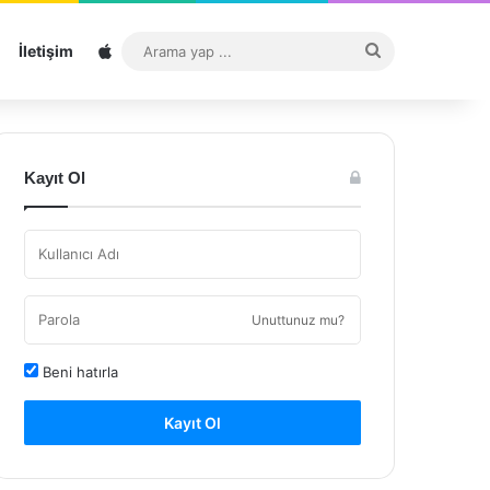
Sitemap
Arama
İletişim
yap
...
Kayıt Ol
Unuttunuz mu?
Beni hatırla
Kayıt Ol