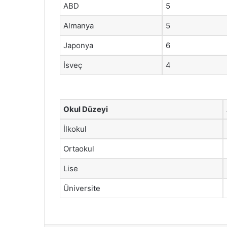
ABD
5
Almanya
5
Japonya
6
İsveç
4
Okul Düzeyi
İlkokul
Ortaokul
Lise
Üniversite