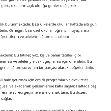
göre, okulların açık olduğu günler değişiklik
lilik bulunmaktadır. Bazı ülkelerde okullar haftada altı gün
dir. Örneğin, bazı özel okullar, öğrenci ihtiyaçlarına
ğrencilerin ve ailelerin eğitim olanaklarını
tedir. Bu tatiller, yaz, kış ve bahar tatilleri gibi
lenmesi ve aileleriyle vakit geçirmesi için önemlidir. Bu
enel eğitim sürecinin bir parçası olarak değerlendirilir.
 hale getirmek için çeşitli programlar ve aktiviteler
ygusal ve akademik gelişimlerine katkı sağlar. Haftada beş
öğrenme süreci geçirmelerine olanak tanır. Bu düzen,
 sağlar.
larını da etkiler. Her dersin belirli bir süre içinde