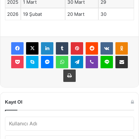
2025
1 Mart
30 Mart
29
2026
19 Şubat
20 Mart
30
Facebook
X
LinkedIn
Tumblr
Pinterest
Reddit
VKontakte
Odnok
Pocket
Skype
Messenger
WhatsApp
Telegram
Viber
Line
E-Posta ile payla
Yazdır
Kayıt Ol