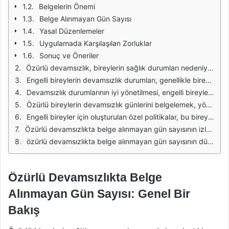
Belgelerin Önemi
Belge Alınmayan Gün Sayısı
Yasal Düzenlemeler
Uygulamada Karşılaşılan Zorluklar
Sonuç ve Öneriler
Özürlü devamsızlık, bireylerin sağlık durumları nedeniyle eğitim veya iş hayatında karşılaştıkları önemli bir konudur. Özellikle engelli bireyler için bu durum, daha da kritik hale gelebilir. Devamsızlık durumlarında belge alınmaması, çeşitli sorunlara yol açabilir. Bu nedenle, özürlü devamsızlıkta belge alınmayan gün sayısının takibi ve yönetimi son derece önemlidir. Belge alınmadığı günler, hem birey için hem de kurumlar için belirsizlik yaratabilir.
Engelli bireylerin devamsızlık durumları, genellikle bireysel sağlık sorunlarından kaynaklanır. Ancak, bu devamsızlıkların kaydedilmesi ve belgelenmesi, kurumların politikaları doğrultusunda belirli bir düzene oturtulmalıdır. Belge alınmayan gün sayısı, kurumlar için bir risk faktörü oluşturabilir. Bu tür günlerin sayısı, hem eğitim hem de iş hayatında performans değerlendirmelerini etkileyebilir.
Devamsızlık durumlarının iyi yönetilmesi, engelli bireylerin eğitim ve iş hayatında daha başarılı olmalarına katkıda bulunabilir. Özellikle belge alınmadığı durumlarda, bireylerin hakları ihlal edilebilir. Bu nedenle, özürlü devamsızlıkta belge alınmayan günlerin izlenmesi, hem bireylerin haklarını korumak hem de kurumların düzenli işleyişini sağlamak adına önemlidir.
Özürlü bireylerin devamsızlık günlerini belgelemek, yöneticilerin ve eğitimcilerin daha bilinçli kararlar almasına yardımcı olabilir. Bu durum, sadece bireyin değil, aynı zamanda kurumun da yararına olacaktır. Belge alınmayan gün sayısının yüksek olması, bireyin sağlık durumu hakkında yanlış değerlendirmelere yol açabilir. Bu nedenle, engelli bireylerin devamsızlık durumları ile ilgili belgelerin eksiksiz olması sağlanmalıdır.
Engelli bireyler için oluşturulan özel politikalar, bu bireylerin devamsızlık durumlarının daha sağlıklı bir şekilde yönetilmesine olanak tanır. Kurumların, belgelenmemiş devamsızlık günleri ile ilgili daha esnek bir yaklaşım benimsemeleri gerekmektedir. Özellikle sağlık sorunları nedeniyle oluşan devamsızlıklar, bireylerin yaşam kalitesini etkileyebilir. Bu nedenle, belge alınmayan günlerin sayısının kaydedilmesi önemlidir.
Özürlü devamsızlıkta belge alınmayan gün sayısının izlenmesi, hem bireylerin hem de kurumların birbirine daha iyi adapte olmasına yardımcı olabilir. Örneğin, eğitim kurumları, engelli öğrencilerin sağlık durumlarını dikkate alarak daha esnek bir öğretim programı geliştirebilir. Aynı şekilde, iş yerleri de engelli çalışanlarının devamsızlık durumlarını göz önünde bulundurarak iş süreçlerini düzenleyebilir.
özürlü devamsızlıkta belge alınmayan gün sayısının düzenli bir şekilde izlenmesi, hem bireylerin haklarının korunması hem de kurumların etkin yönetimi açısından büyük önem taşımaktadır. Engelli bireylerin ihtiyaçları ve sağlık durumları göz önünde bulundurularak, devamsızlık süreçlerinin daha sağlıklı bir şekilde yönetilmesi sağlanabilir. Bu durum, toplumun her kesiminde engelli bireylerin daha iyi bir yaşam sürmesine olanak tanıyacaktır.
Özürlü Devamsızlıkta Belge
Alınmayan Gün Sayısı: Genel Bir
Bakış