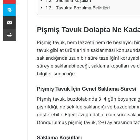
Saklama Koşulları
Skype
Tavukta Bozulma Belirtileri
E-Posta ile paylaş
Pişmiş Tavuk Dolapta Ne Kadar
Yazdır
Pişmiş tavuk, hem lezzetli hem de besleyici bir
tavuk gibi et ürünlerinin saklanması konusunda
saklandığında uzun bir süre tazeliğini koruyab
süreyle saklanabileceği, saklama koşulları ve 
bilgiler sunacağız.
Pişmiş Tavuk İçin Genel Saklama Süresi
Pişmiş tavuk, buzdolabında 3-4 gün boyunca gü
pişirildiği, ne şekilde saklandığı ve buzdolabının
gösterebilir. Eğer tavuğu daha uzun süre sakla
Dondurulmuş pişmiş tavuk, 2-6 ay arasında tazel
Saklama Koşulları