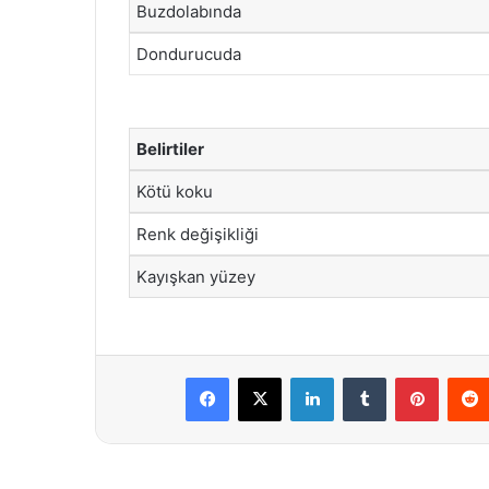
Buzdolabında
Dondurucuda
Belirtiler
Kötü koku
Renk değişikliği
Kayışkan yüzey
Facebook
X
LinkedIn
Tumblr
Pintere