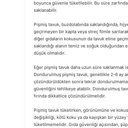
boyunca güvenle tüketilebilir. Bu süre zarfın
saklanabilir.
Pişmiş tavuk, buzdolabında saklandığında, hijye
geçirmeyen bir kapta veya streç filmle sarılara
diğer gıdaların kokusunun da tavuk etine geçm
saklandığı alanın temiz ve soğuk olduğundan e
düşük olmalıdır.
Eğer pişmiş tavuk daha uzun süre saklanmak is
Dondurulmuş pişmiş tavuk, genellikle 2-6 ay ar
çözündürüldükten sonra tekrar dondurulmamalıd
güvenliğini tehlikeye atabilir. Dondurulmuş t
fırında dikkatlice çözündürülmelidir.
Pişmiş tavuk tüketirken, görünümüne ve kokusu
değişikliği, kötü koku ya da kayışkan bir yüz
tüketilmemelidir. Gıda güvenliği açısından, şü