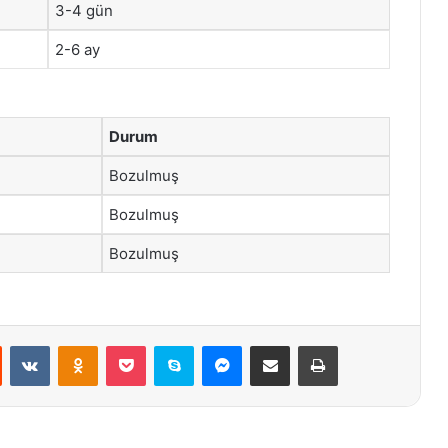
3-4 gün
2-6 ay
Durum
Bozulmuş
Bozulmuş
Bozulmuş
st
Reddit
VKontakte
Odnoklassniki
Pocket
Skype
Messenger
E-Posta ile paylaş
Yazdır