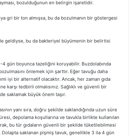
yması, bozulduğunun en belirgin işaretidir.
a gri bir ton almışsa, bu da bozulmanın bir göstergesi
e geldiyse, bu da bakteriyel büyümenin bir belirtisi
-4 gün boyunca tazeliğini koruyabilir. Buzdolabında
 bozulmasını önlemek için şarttır. Eğer tavuğu daha
i iyi bir alternatif olacaktır. Ancak, her zaman gıda
e karşı tedbirli olmalısınız. Sağlıklı ve güvenli bir
ilde saklamak büyük önem taşır.
asının yanı sıra, doğru şekilde saklandığında uzun süre
resi, depolama koşullarına ve tavukla birlikte kullanılan
ak, bu tür gıdaların güvenli bir şekilde tüketilebilmesi
ir. Dolapta saklanan pişmiş tavuk, genellikle 3 ila 4 gün