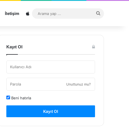
Sitemap
Arama
İletişim
yap
...
Kayıt Ol
Unuttunuz mu?
Beni hatırla
Kayıt Ol