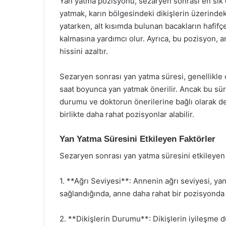
Yan yatma pozisyonu, sezaryen sonrası en sık ö
yatmak, karın bölgesindeki dikişlerin üzerindeki
yatarken, alt kısımda bulunan bacakların hafif
kalmasına yardımcı olur. Ayrıca, bu pozisyon, an
hissini azaltır.
Sezaryen sonrası yan yatma süresi, genellikle d
saat boyunca yan yatmak önerilir. Ancak bu sür
durumu ve doktorun önerilerine bağlı olarak değ
birlikte daha rahat pozisyonlar alabilir.
Yan Yatma Süresini Etkileyen Faktörler
Sezaryen sonrası yan yatma süresini etkileyen 
1. **Ağrı Seviyesi**: Annenin ağrı seviyesi, yan
sağlandığında, anne daha rahat bir pozisyonda y
2. **Dikişlerin Durumu**: Dikişlerin iyileşme d