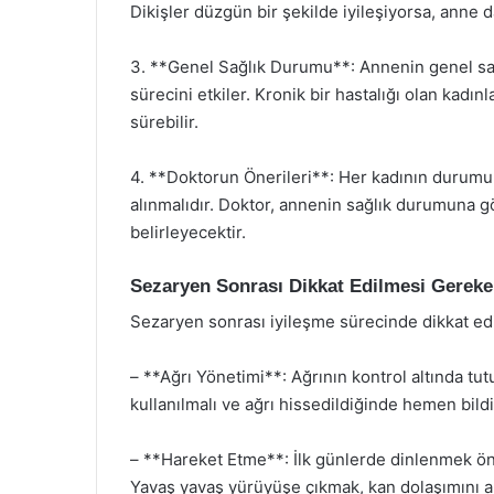
Dikişler düzgün bir şekilde iyileşiyorsa, anne 
3. **Genel Sağlık Durumu**: Annenin genel s
sürecini etkiler. Kronik bir hastalığı olan kadın
sürebilir.
4. **Doktorun Önerileri**: Her kadının durumu f
alınmalıdır. Doktor, annenin sağlık durumuna 
belirleyecektir.
Sezaryen Sonrası Dikkat Edilmesi Gereke
Sezaryen sonrası iyileşme sürecinde dikkat ed
– **Ağrı Yönetimi**: Ağrının kontrol altında tut
kullanılmalı ve ağrı hissedildiğinde hemen bildir
– **Hareket Etme**: İlk günlerde dinlenmek öne
Yavaş yavaş yürüyüşe çıkmak, kan dolaşımını artı