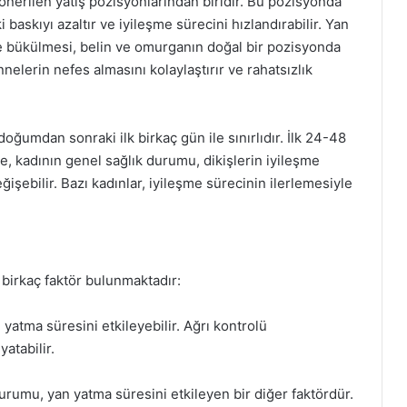
nerilen yatış pozisyonlarından biridir. Bu pozisyonda
 baskıyı azaltır ve iyileşme sürecini hızlandırabilir. Yan
çe bükülmesi, belin ve omurganın doğal bir pozisyonda
nelerin nefes almasını kolaylaştırır ve rahatsızlık
oğumdan sonraki ilk birkaç gün ile sınırlıdır. İlk 24-48
e, kadının genel sağlık durumu, dikişlerin iyileşme
işebilir. Bazı kadınlar, iyileşme sürecinin ilerlemesiyle
birkaç faktör bulunmaktadır:
 yatma süresini etkileyebilir. Ağrı kontrolü
atabilir.
urumu, yan yatma süresini etkileyen bir diğer faktördür.