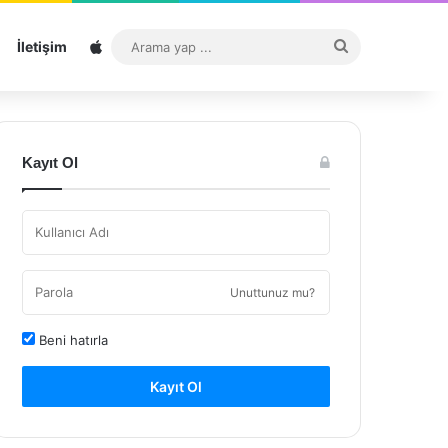
Sitemap
Arama
İletişim
yap
...
Kayıt Ol
Unuttunuz mu?
Beni hatırla
Kayıt Ol