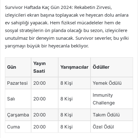
Survivor Haftada Kaç Gün 2024: Rekabetin Zirvesi,
izleyicileri ekran başına toplayacak ve heyecan dolu anlara
ev sahipliği yapacak. Hem fiziksel mücadeleler hem de
sosyal stratejilerin ön planda olacağı bu sezon, izleyicilere
unutulmaz bir deneyim sunacak. Survivor severler, bu yılki
yarışmayı büyük bir heyecanla bekliyor.
Yayın
Gün
Yarışmacılar
Ödüller
Saati
Pazartesi
20:00
8 Kişi
Yemek Ödülü
Immunity
Salı
20:00
8 Kişi
Challenge
Çarşamba
20:00
8 Kişi
Takım Ödülü
Cuma
20:00
8 Kişi
Özel Ödül