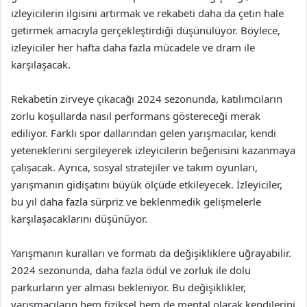
izleyicilerin ilgisini artırmak ve rekabeti daha da çetin hale
getirmek amacıyla gerçekleştirdiği düşünülüyor. Böylece,
izleyiciler her hafta daha fazla mücadele ve dram ile
karşılaşacak.
Rekabetin zirveye çıkacağı 2024 sezonunda, katılımcıların
zorlu koşullarda nasıl performans göstereceği merak
ediliyor. Farklı spor dallarından gelen yarışmacılar, kendi
yeteneklerini sergileyerek izleyicilerin beğenisini kazanmaya
çalışacak. Ayrıca, sosyal stratejiler ve takım oyunları,
yarışmanın gidişatını büyük ölçüde etkileyecek. İzleyiciler,
bu yıl daha fazla sürpriz ve beklenmedik gelişmelerle
karşılaşacaklarını düşünüyor.
Yarışmanın kuralları ve formatı da değişikliklere uğrayabilir.
2024 sezonunda, daha fazla ödül ve zorluk ile dolu
parkurların yer alması bekleniyor. Bu değişiklikler,
yarışmacıların hem fiziksel hem de mental olarak kendilerini