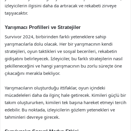
izleyicilerin ilgisini daha da artıracak ve rekabeti zirveye
taşıyacaktır.
Yarışmacı Profilleri ve Stratejiler
Survivor 2024, birbirinden farklı yeteneklere sahip
yarışmacılarla dolu olacak. Her bir yarışmacının kendi
stratejileri, oyun taktikleri ve sosyal becerileri, rekabetin
gidişatını belirleyecek. İzleyiciler, bu farklı stratejilerin nasıl
şekilleneceğini ve hangi yarışmacının bu zorlu süreçte öne
çıkacağını merakla bekliyor.
Yarışmacıların oluşturduğu ittifaklar, oyun içindeki
mücadeleleri daha da ilginç hale getirecek. Kimileri güçlü bir
takım oluştururken, kimileri tek başına hareket etmeyi tercih
edebilir. Bu noktada, izleyicilerin gözlem yetenekleri ve
tahminleri devreye girecek.