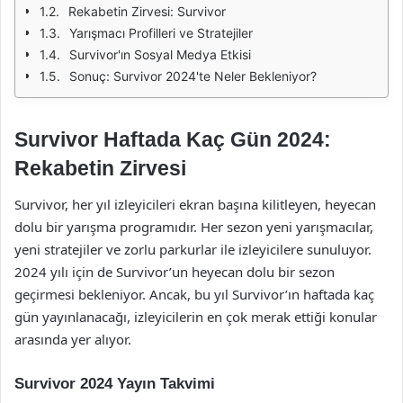
Rekabetin Zirvesi: Survivor
Yarışmacı Profilleri ve Stratejiler
Survivor'ın Sosyal Medya Etkisi
Sonuç: Survivor 2024'te Neler Bekleniyor?
Survivor Haftada Kaç Gün 2024:
Rekabetin Zirvesi
Survivor, her yıl izleyicileri ekran başına kilitleyen, heyecan
dolu bir yarışma programıdır. Her sezon yeni yarışmacılar,
yeni stratejiler ve zorlu parkurlar ile izleyicilere sunuluyor.
2024 yılı için de Survivor’un heyecan dolu bir sezon
geçirmesi bekleniyor. Ancak, bu yıl Survivor’ın haftada kaç
gün yayınlanacağı, izleyicilerin en çok merak ettiği konular
arasında yer alıyor.
Survivor 2024 Yayın Takvimi