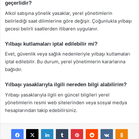
geçerlidir?
Alkol satışına yönelik yasaklar, yerel yönetimlerin
belirlediği saat dilimlerine göre değişir. Çoğunlukla yılbaşı
gecesi belirli saatlerden itibaren uygulanır.
Yılbaşı kutlamaları iptal edilebilir mi?
Evet, güvenlik veya sağlık nedenleriyle yılbaşı kutlamaları
iptal edilebilir. Bu durum, yerel yönetimlerin kararlarına
bağlıdır.
Yılbaşı yasaklarıyla ilgili nereden bilgi alabilirim?
Yılbaşı yasaklarıyla ilgili en güncel bilgileri yerel
yönetimlerin resmi web sitelerinden veya sosyal medya
hesaplarından takip edebilirsiniz.
Facebook
X
LinkedIn
Tumblr
Pinterest
Reddit
VKontakte
Odnok