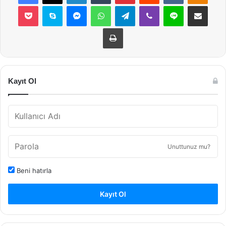
Pocket
Skype
Messenger
WhatsApp
Telegram
Viber
Line
E-Posta ile payla
Yazdır
Kayıt Ol
Unuttunuz mu?
Beni hatırla
Kayıt Ol