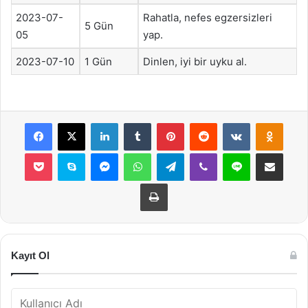
2023-07-
Rahatla, nefes egzersizleri
5 Gün
05
yap.
2023-07-10
1 Gün
Dinlen, iyi bir uyku al.
Facebook
X
LinkedIn
Tumblr
Pinterest
Reddit
VKontakte
Odnok
Pocket
Skype
Messenger
WhatsApp
Telegram
Viber
Line
E-Posta ile payla
Yazdır
Kayıt Ol